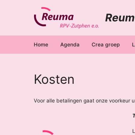
Ga
naar
Reuma
de
inhoud
Home
Agenda
Crea groep
L
Kosten
Voor alle betalingen gaat onze voorkeur u
T