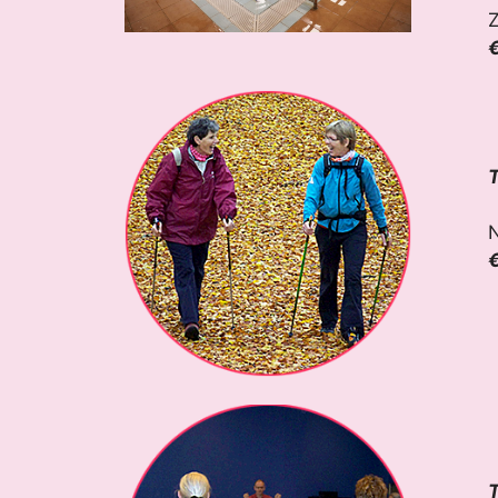
Z
€
T
N
€
T