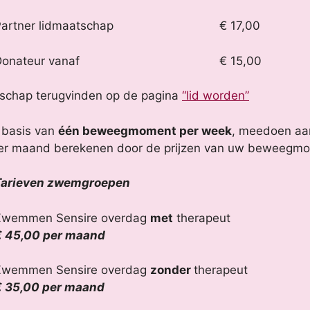
artner lidmaatschap
€ 17,00
onateur vanaf
€ 15,00
atschap terugvinden op de pagina
“lid worden”
 basis van
één beweegmoment per week
, meedoen a
s per maand berekenen door de prijzen van uw beweegmom
Tarieven zwemgroepen
Zwemmen Sensire overdag
met
therapeut
€ 45,00 per maand
Zwemmen Sensire overdag
zonder
therapeut
 35,00 per maand